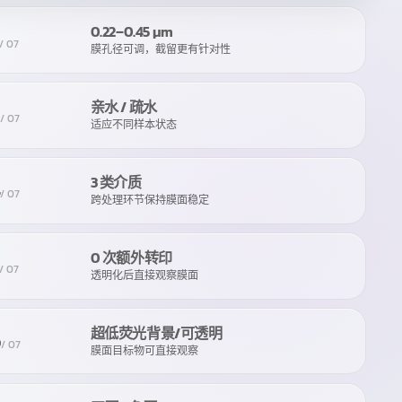
0.22–0.45
μm
/
07
膜孔径可调，截留更有针对性
亲水 / 疏水
3
/
07
适应不同样本状态
3 类介质
4
/
07
跨处理环节保持膜面稳定
0 次额外转印
/
07
透明化后直接观察膜面
超低荧光背景/可透明
6
/
07
膜面目标物可直接观察