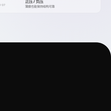
正压 / 负压
/
07
薄膜也能保持结构可靠