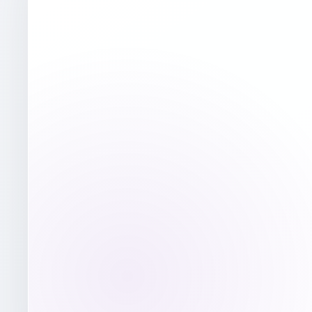
μm
μm