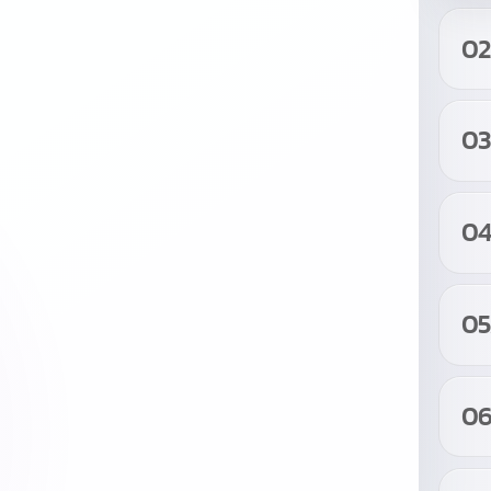
02
0
0
05
0