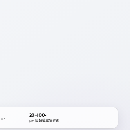
20–100×
/
07
μm
级超薄富集界面