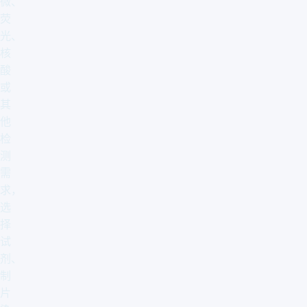
微、
荧
光、
核
酸
或
其
他
检
测
需
求，
选
择
试
剂、
制
片