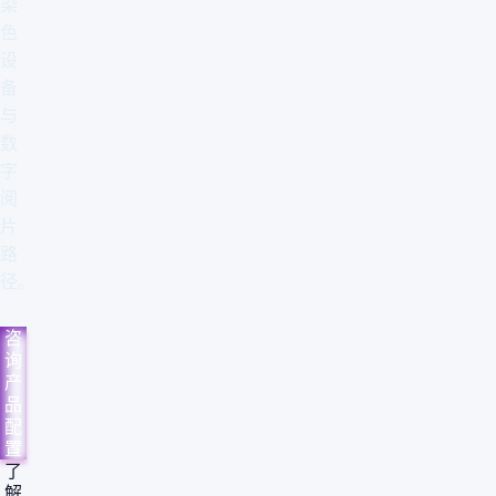
染
色
设
备
与
数
字
阅
片
路
径。
咨
询
产
品
配
置
了
解