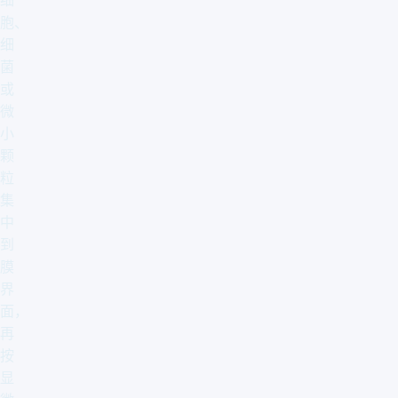
细
胞、
细
菌
或
微
小
颗
粒
集
中
到
膜
界
面，
再
按
显